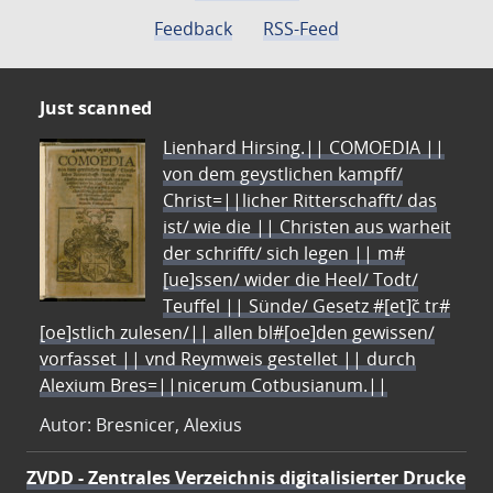
Feedback
RSS-Feed
Just scanned
Lienhard Hirsing.|| COMOEDIA ||
von dem geystlichen kampff/
Christ=||licher Ritterschafft/ das
ist/ wie die || Christen aus warheit
der schrifft/ sich legen || m#
[ue]ssen/ wider die Heel/ Todt/
Teuffel || Sünde/ Gesetz #[et]c̃ tr#
[oe]stlich zulesen/|| allen bl#[oe]den gewissen/
vorfasset || vnd Reymweis gestellet || durch
Alexium Bres=||nicerum Cotbusianum.||
Autor: Bresnicer, Alexius
ZVDD - Zentrales Verzeichnis digitalisierter Drucke