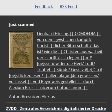
Feedback
RSS-Feed
Just scanned
Lienhard Hirsing.|| COMOEDIA ||
von dem geystlichen kampff/
Christ=||licher Ritterschafft/ das
ist/ wie die || Christen aus warheit
der schrifft/ sich legen || m#
[ue]ssen/ wider die Heel/ Todt/
Teuffel || Sünde/ Gesetz #[et]c̃ tr#
[oe]stlich zulesen/|| allen bl#[oe]den gewissen/
vorfasset || vnd Reymweis gestellet || durch
Alexium Bres=||nicerum Cotbusianum.||
Autor: Bresnicer, Alexius
ZVDD - Zentrales Verzeichnis digitalisierter Drucke