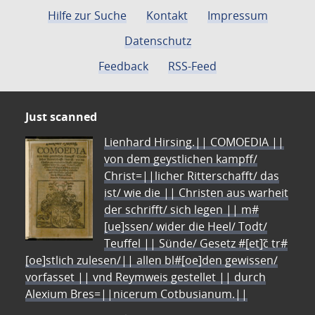
Hilfe zur Suche
Kontakt
Impressum
Datenschutz
Feedback
RSS-Feed
Just scanned
Lienhard Hirsing.|| COMOEDIA ||
von dem geystlichen kampff/
Christ=||licher Ritterschafft/ das
ist/ wie die || Christen aus warheit
der schrifft/ sich legen || m#
[ue]ssen/ wider die Heel/ Todt/
Teuffel || Sünde/ Gesetz #[et]c̃ tr#
[oe]stlich zulesen/|| allen bl#[oe]den gewissen/
vorfasset || vnd Reymweis gestellet || durch
Alexium Bres=||nicerum Cotbusianum.||