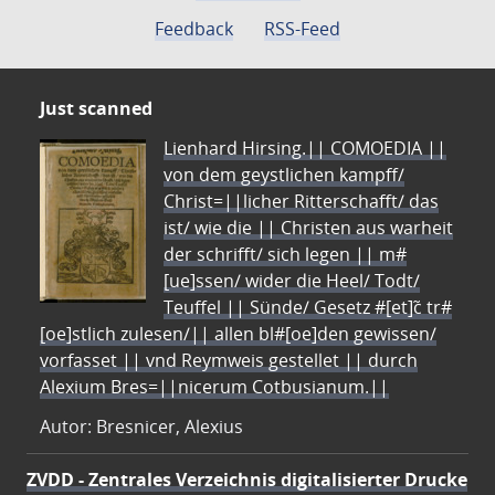
Feedback
RSS-Feed
Just scanned
Lienhard Hirsing.|| COMOEDIA ||
von dem geystlichen kampff/
Christ=||licher Ritterschafft/ das
ist/ wie die || Christen aus warheit
der schrifft/ sich legen || m#
[ue]ssen/ wider die Heel/ Todt/
Teuffel || Sünde/ Gesetz #[et]c̃ tr#
[oe]stlich zulesen/|| allen bl#[oe]den gewissen/
vorfasset || vnd Reymweis gestellet || durch
Alexium Bres=||nicerum Cotbusianum.||
Autor: Bresnicer, Alexius
ZVDD - Zentrales Verzeichnis digitalisierter Drucke