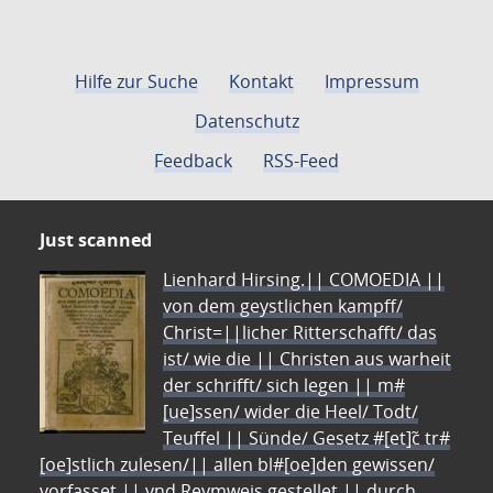
Hilfe zur Suche
Kontakt
Impressum
Datenschutz
Feedback
RSS-Feed
Just scanned
Lienhard Hirsing.|| COMOEDIA ||
von dem geystlichen kampff/
Christ=||licher Ritterschafft/ das
ist/ wie die || Christen aus warheit
der schrifft/ sich legen || m#
[ue]ssen/ wider die Heel/ Todt/
Teuffel || Sünde/ Gesetz #[et]c̃ tr#
[oe]stlich zulesen/|| allen bl#[oe]den gewissen/
vorfasset || vnd Reymweis gestellet || durch