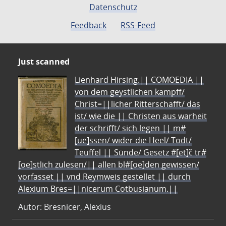
Datenschutz
Feedback
RSS-Feed
Just scanned
Lienhard Hirsing.|| COMOEDIA ||
von dem geystlichen kampff/
Christ=||licher Ritterschafft/ das
ist/ wie die || Christen aus warheit
der schrifft/ sich legen || m#
[ue]ssen/ wider die Heel/ Todt/
Teuffel || Sünde/ Gesetz #[et]c̃ tr#
[oe]stlich zulesen/|| allen bl#[oe]den gewissen/
vorfasset || vnd Reymweis gestellet || durch
Alexium Bres=||nicerum Cotbusianum.||
Autor: Bresnicer, Alexius