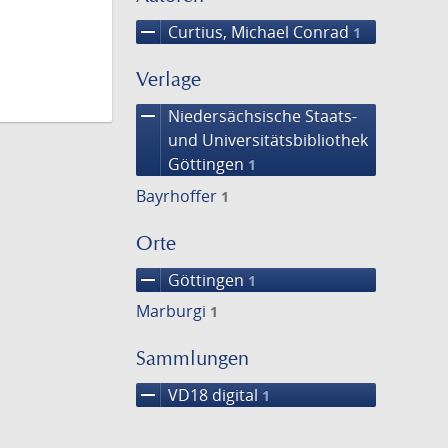
remove
Curtius, Michael Conrad
1
Verlage
remove
Niedersächsische Staats-
und Universitätsbibliothek
Göttingen
1
Bayrhoffer
1
Orte
remove
Göttingen
1
Marburgi
1
Sammlungen
remove
VD18 digital
1