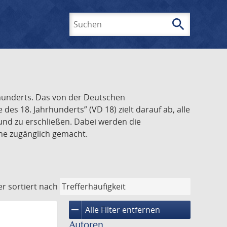
search
Suchen
rhunderts. Das von der Deutschen
s 18. Jahrhunderts” (VD 18) zielt darauf ab, alle
und zu erschließen. Dabei werden die
ine zugänglich gemacht.
er
sortiert nach
remove
Alle Filter entfernen
Autoren