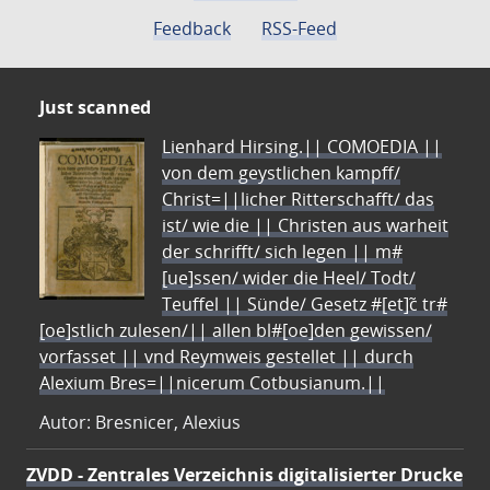
Feedback
RSS-Feed
Just scanned
Lienhard Hirsing.|| COMOEDIA ||
von dem geystlichen kampff/
Christ=||licher Ritterschafft/ das
ist/ wie die || Christen aus warheit
der schrifft/ sich legen || m#
[ue]ssen/ wider die Heel/ Todt/
Teuffel || Sünde/ Gesetz #[et]c̃ tr#
[oe]stlich zulesen/|| allen bl#[oe]den gewissen/
vorfasset || vnd Reymweis gestellet || durch
Alexium Bres=||nicerum Cotbusianum.||
Autor: Bresnicer, Alexius
ZVDD - Zentrales Verzeichnis digitalisierter Drucke