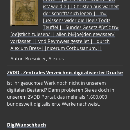
ist/ wie die || Christen aus warheit
der schrifft/ sich legen || m#
[ue]ssen/ wider die Heel/ Todt/
Teuffel || Sünde/ Gesetz #[et]c̃ tr#
[oe]stlich zulesen/|| allen bl#[oe]den gewissen/
vorfasset || vnd Reymweis gestellet || durch
Alexium Bres=||nicerum Cotbusianum.||
Autor: Bresnicer, Alexius
ZVDD - Zentrales Verzeichnis digitalisierter Drucke
Ist Ihr gesuchtes Werk noch nicht in unserem
digitalen Bestand? Dann probieren Sie es doch in
unserem ZVDD Portal, das mehr als 1.600.000
bundesweit digitalisierte Werke nachweist.
DigiWunschbuch