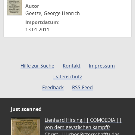
Autor
Goetze, George Henrich
Importdatum:
13.01.2011
Hilfe zur Suche
Kontakt
Impressum
Datenschutz
Feedback
RSS-Feed
Just scanned
Lienhard Hirsing.|| COMOEDIA ||
von dem geystlichen kampff/
Christ=||licher Ritterschafft/ das