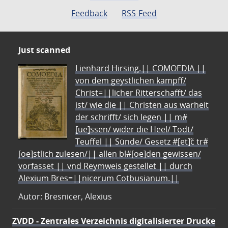
Feedback
RSS-Feed
Just scanned
Lienhard Hirsing.|| COMOEDIA ||
von dem geystlichen kampff/
Christ=||licher Ritterschafft/ das
ist/ wie die || Christen aus warheit
der schrifft/ sich legen || m#
[ue]ssen/ wider die Heel/ Todt/
Teuffel || Sünde/ Gesetz #[et]c̃ tr#
[oe]stlich zulesen/|| allen bl#[oe]den gewissen/
vorfasset || vnd Reymweis gestellet || durch
Alexium Bres=||nicerum Cotbusianum.||
Autor: Bresnicer, Alexius
ZVDD - Zentrales Verzeichnis digitalisierter Drucke