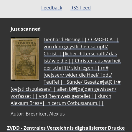
Feedback
RSS-Feed
Just scanned
Lienhard Hirsing.|| COMOEDIA ||
von dem geystlichen kampff/
Christ=||licher Ritterschafft/ das
ist/ wie die || Christen aus warheit
der schrifft/ sich legen || m#
[ue]ssen/ wider die Heel/ Todt/
Teuffel || Sünde/ Gesetz #[et]c̃ tr#
[oe]stlich zulesen/|| allen bl#[oe]den gewissen/
vorfasset || vnd Reymweis gestellet || durch
Alexium Bres=||nicerum Cotbusianum.||
Autor: Bresnicer, Alexius
ZVDD - Zentrales Verzeichnis digitalisierter Drucke