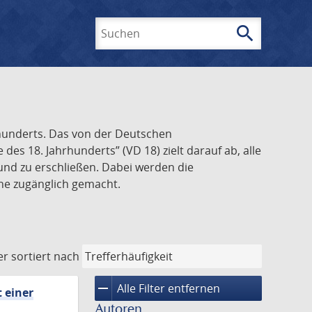
search
Suchen
rhunderts. Das von der Deutschen
s 18. Jahrhunderts” (VD 18) zielt darauf ab, alle
und zu erschließen. Dabei werden die
ine zugänglich gemacht.
er
sortiert nach
remove
Alle Filter entfernen
 einer
Autoren