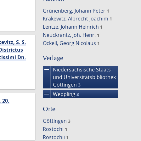
Grünenberg, Johann Peter
1
Krakewitz, Albrecht Joachim
1
Lentze, Johann Heinrich
1
Neuckrantz, Joh. Henr.
1
vitz, S. S.
Ockell, Georg Nicolaus
1
Districtus
tissimi Dn.
Verlage
remove
Niedersächsische Staats-
und Universitätsbibliothek
Göttingen
3
remove
Weppling
3
 20.
Orte
Göttingen
3
Rostochi
1
Rostochii
1