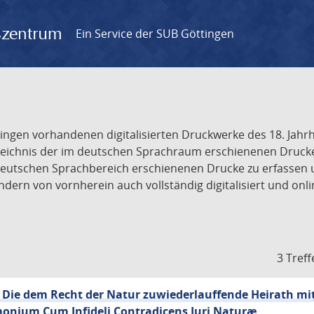
gszentrum
Ein Service der SUB Göttingen
tingen vorhandenen digitalisierten Druckwerke des 18. Jah
ichnis der im deutschen Sprachraum erschienenen Drucke de
deutschen Sprachbereich erschienenen Drucke zu erfassen 
dern von vornherein auch vollständig digitalisiert und onl
3 Treff
 Die dem Recht der Natur zuwiederlauffende Heirath mit
monium Cum Infideli Contradicens Juri Naturæ