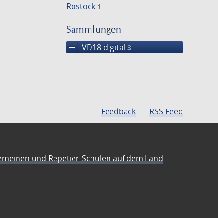
Rostock
1
Sammlungen
remove
VD18 digital
3
Feedback
RSS-Feed
emeinen und Repetier-Schulen auf dem Land