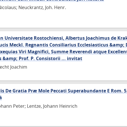
Nicolaus; Neuckrantz, Joh. Henr.
n Universitate Rostochiensi, Albertus Joachimus de Krake
ucis Meckl. Regnantis Consiliarius Ecclesiasticus &amp; 
xequias Viri Magnifici, Summe Reverendi atque Excellen
 &amp; Prof. P. Consistorii ... invitat
recht Joachim
is De Gratia Præ Mole Peccati Superabundante E Rom. 5.
â
hann Peter; Lentze, Johann Heinrich