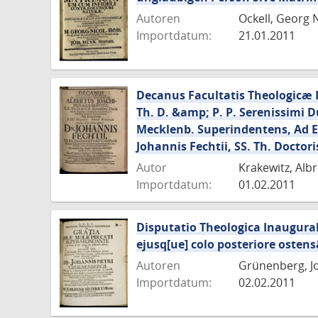
Autoren
Ockell, Georg 
Importdatum:
21.01.2011
Decanus Facultatis Theologicæ I
Th. D. &amp; P. P. Serenissimi D
Mecklenb. Superindentens, Ad E
Johannis Fechtii, SS. Th. Doctoris
Autor
Krakewitz, Alb
Importdatum:
01.02.2011
Disputatio Theologica Inaugural
ejusq[ue] colo posteriore ostens
Autoren
Grünenberg, Jo
Importdatum:
02.02.2011