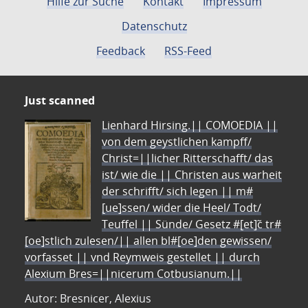
Hilfe zur Suche
Kontakt
Impressum
Datenschutz
Feedback
RSS-Feed
Just scanned
Lienhard Hirsing.|| COMOEDIA ||
von dem geystlichen kampff/
Christ=||licher Ritterschafft/ das
ist/ wie die || Christen aus warheit
der schrifft/ sich legen || m#
[ue]ssen/ wider die Heel/ Todt/
Teuffel || Sünde/ Gesetz #[et]c̃ tr#
[oe]stlich zulesen/|| allen bl#[oe]den gewissen/
vorfasset || vnd Reymweis gestellet || durch
Alexium Bres=||nicerum Cotbusianum.||
Autor: Bresnicer, Alexius