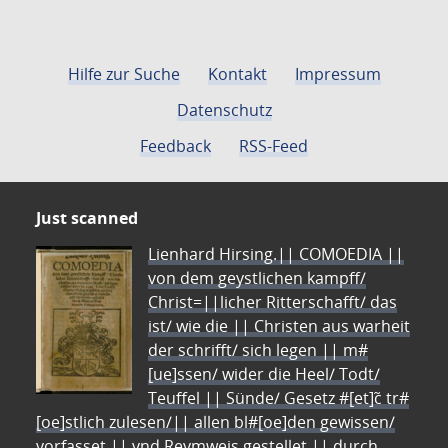
Hilfe zur Suche
Kontakt
Impressum
Datenschutz
Feedback
RSS-Feed
Just scanned
Lienhard Hirsing.|| COMOEDIA ||
von dem geystlichen kampff/
Christ=||licher Ritterschafft/ das
ist/ wie die || Christen aus warheit
der schrifft/ sich legen || m#
[ue]ssen/ wider die Heel/ Todt/
Teuffel || Sünde/ Gesetz #[et]c̃ tr#
[oe]stlich zulesen/|| allen bl#[oe]den gewissen/
vorfasset || vnd Reymweis gestellet || durch