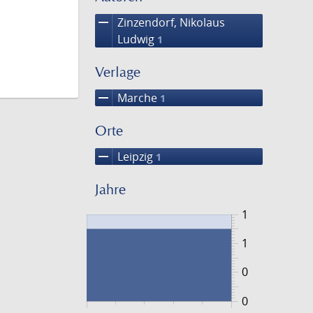
remove
Zinzendorf, Nikolaus
Ludwig
1
Verlage
remove
Marche
1
Orte
remove
Leipzig
1
Jahre
1
1
0
0