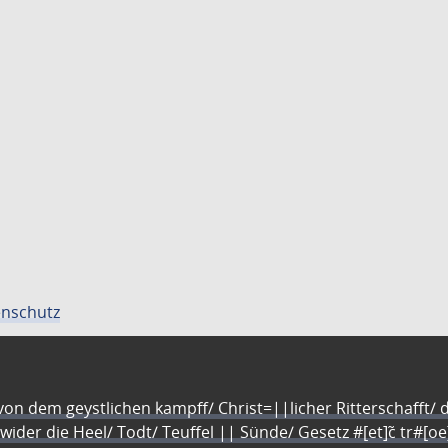
nschutz
n dem geystlichen kampff/ Christ=||licher Ritterschafft/ da
 wider die Heel/ Todt/ Teuffel || Sünde/ Gesetz #[et]c̃ tr#[o