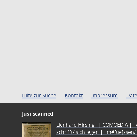
Hilfe zur Suche
Kontakt
Impressum
Date
Just scanned
Lienhard Hirsing.|| COMOEDIA || vo
schrifft/ sich legen || m#[ue]ssen/