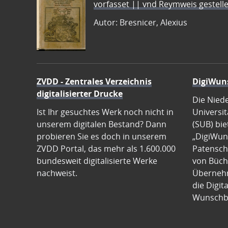
vorfasset || vnd Reymweis gestel
Autor: Bresnicer, Alexius
ZVDD - Zentrales Verzeichnis
DigiWun
digitalisierter Drucke
Die Nied
Ist Ihr gesuchtes Werk noch nicht in
Universit
unserem digitalen Bestand? Dann
(SUB) bie
probieren Sie es doch in unserem
„DigiWun
ZVDD Portal, das mehr als 1.600.000
Patenscha
bundesweit digitalisierte Werke
von Büch
nachweist.
Übernehm
die Digit
Wunschb