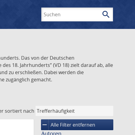
search
Suchen
rhunderts. Das von der Deutschen
s 18. Jahrhunderts” (VD 18) zielt darauf ab, alle
und zu erschließen. Dabei werden die
ine zugänglich gemacht.
er
sortiert nach
remove
Alle Filter entfernen
Autoren