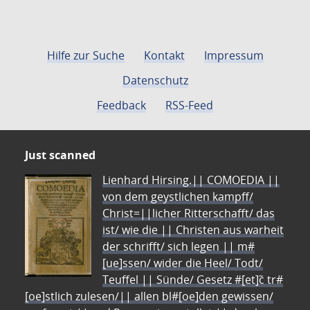
Hilfe zur Suche
Kontakt
Impressum
Datenschutz
Feedback
RSS-Feed
Just scanned
Lienhard Hirsing.|| COMOEDIA ||
von dem geystlichen kampff/
Christ=||licher Ritterschafft/ das
ist/ wie die || Christen aus warheit
der schrifft/ sich legen || m#
[ue]ssen/ wider die Heel/ Todt/
Teuffel || Sünde/ Gesetz #[et]c̃ tr#
[oe]stlich zulesen/|| allen bl#[oe]den gewissen/