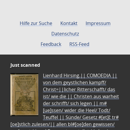
Hilfe zur Suche
Kontakt
Impressum
Datenschutz
Feedback
RSS-Feed
Just scanned
Lienhard Hirsing.|| COMOEDIA ||
von dem geystlichen kampff/
Christ=||licher Ritterschafft/ das
ist/ wie die || Christen aus warheit
der schrifft/ sich legen || m#
[ue]ssen/ wider die Heel/ Todt/
Teuffel || Sünde/ Gesetz #[et]c̃ tr#
[oe]stlich zulesen/|| allen bl#[oe]den gewissen/