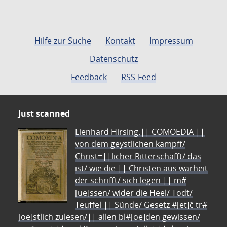
Hilfe zur Suche
Kontakt
Impressum
Datenschutz
Feedback
RSS-Feed
Just scanned
Lienhard Hirsing.|| COMOEDIA ||
von dem geystlichen kampff/
Christ=||licher Ritterschafft/ das
ist/ wie die || Christen aus warheit
der schrifft/ sich legen || m#
[ue]ssen/ wider die Heel/ Todt/
Teuffel || Sünde/ Gesetz #[et]c̃ tr#
[oe]stlich zulesen/|| allen bl#[oe]den gewissen/