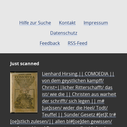
Hilfe zur Suche
Kontakt
Impressum
Datenschutz
Feedback
RSS-Feed
Just scanned
Lienhard Hirsing.|| COMOEDIA ||
von dem geystlichen kampff/
Christ=||licher Ritterschafft/ das
ist/ wie die || Christen aus warheit
der schrifft/ sich legen || m#
[ue]ssen/ wider die Heel/ Todt/
Teuffel || Sünde/ Gesetz #[et]c̃ tr#
[oe]stlich zulesen/|| allen bl#[oe]den gewissen/