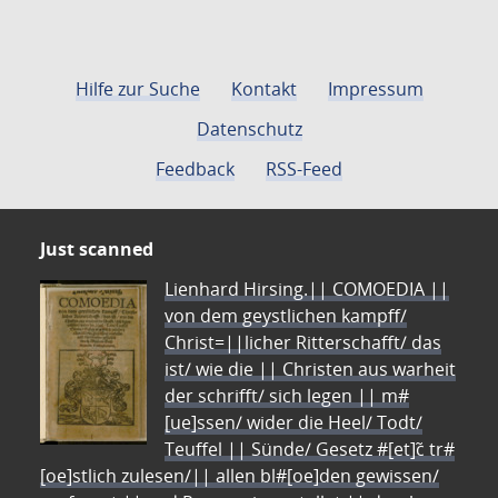
Hilfe zur Suche
Kontakt
Impressum
Datenschutz
Feedback
RSS-Feed
Just scanned
Lienhard Hirsing.|| COMOEDIA ||
von dem geystlichen kampff/
Christ=||licher Ritterschafft/ das
ist/ wie die || Christen aus warheit
der schrifft/ sich legen || m#
[ue]ssen/ wider die Heel/ Todt/
Teuffel || Sünde/ Gesetz #[et]c̃ tr#
[oe]stlich zulesen/|| allen bl#[oe]den gewissen/