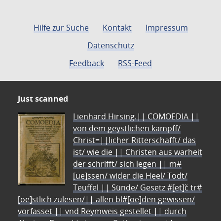
Hilfe zur Suche
Kontakt
Impressum
Datenschutz
Feedback
RSS-Feed
Just scanned
Lienhard Hirsing.|| COMOEDIA ||
von dem geystlichen kampff/
Christ=||licher Ritterschafft/ das
ist/ wie die || Christen aus warheit
der schrifft/ sich legen || m#
[ue]ssen/ wider die Heel/ Todt/
Teuffel || Sünde/ Gesetz #[et]c̃ tr#
[oe]stlich zulesen/|| allen bl#[oe]den gewissen/
vorfasset || vnd Reymweis gestellet || durch