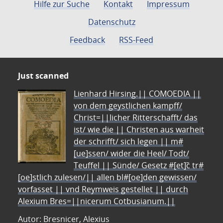
Hilfe zur Suche
Kontakt
Impressum
Datenschutz
Feedback
RSS-Feed
Just scanned
Lienhard Hirsing.|| COMOEDIA ||
von dem geystlichen kampff/
Christ=||licher Ritterschafft/ das
ist/ wie die || Christen aus warheit
der schrifft/ sich legen || m#
[ue]ssen/ wider die Heel/ Todt/
Teuffel || Sünde/ Gesetz #[et]c̃ tr#
[oe]stlich zulesen/|| allen bl#[oe]den gewissen/
vorfasset || vnd Reymweis gestellet || durch
Alexium Bres=||nicerum Cotbusianum.||
Autor: Bresnicer, Alexius