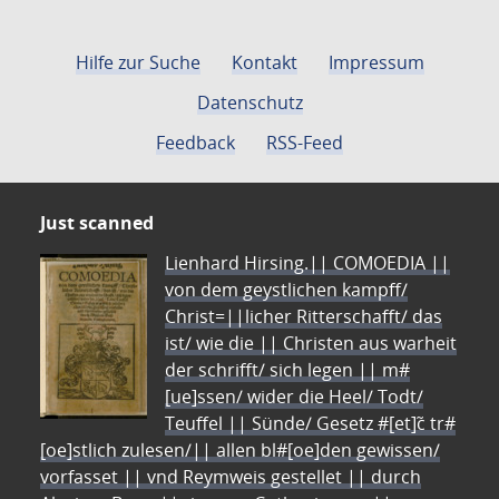
Hilfe zur Suche
Kontakt
Impressum
Datenschutz
Feedback
RSS-Feed
Just scanned
Lienhard Hirsing.|| COMOEDIA ||
von dem geystlichen kampff/
Christ=||licher Ritterschafft/ das
ist/ wie die || Christen aus warheit
der schrifft/ sich legen || m#
[ue]ssen/ wider die Heel/ Todt/
Teuffel || Sünde/ Gesetz #[et]c̃ tr#
[oe]stlich zulesen/|| allen bl#[oe]den gewissen/
vorfasset || vnd Reymweis gestellet || durch