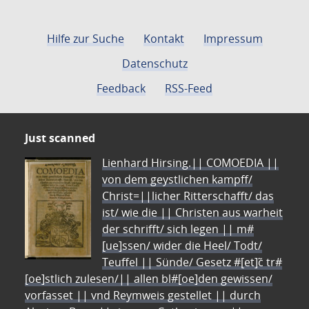
Hilfe zur Suche
Kontakt
Impressum
Datenschutz
Feedback
RSS-Feed
Just scanned
Lienhard Hirsing.|| COMOEDIA ||
von dem geystlichen kampff/
Christ=||licher Ritterschafft/ das
ist/ wie die || Christen aus warheit
der schrifft/ sich legen || m#
[ue]ssen/ wider die Heel/ Todt/
Teuffel || Sünde/ Gesetz #[et]c̃ tr#
[oe]stlich zulesen/|| allen bl#[oe]den gewissen/
vorfasset || vnd Reymweis gestellet || durch