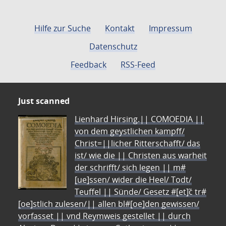
Hilfe zur Suche
Kontakt
Impressum
Datenschutz
Feedback
RSS-Feed
Just scanned
Lienhard Hirsing.|| COMOEDIA ||
von dem geystlichen kampff/
Christ=||licher Ritterschafft/ das
ist/ wie die || Christen aus warheit
der schrifft/ sich legen || m#
[ue]ssen/ wider die Heel/ Todt/
Teuffel || Sünde/ Gesetz #[et]c̃ tr#
[oe]stlich zulesen/|| allen bl#[oe]den gewissen/
vorfasset || vnd Reymweis gestellet || durch