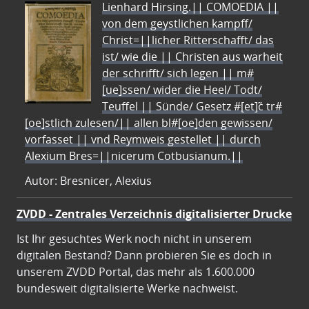
Lienhard Hirsing.|| COMOEDIA ||
von dem geystlichen kampff/
Christ=||licher Ritterschafft/ das
ist/ wie die || Christen aus warheit
der schrifft/ sich legen || m#
[ue]ssen/ wider die Heel/ Todt/
Teuffel || Sünde/ Gesetz #[et]c̃ tr#
[oe]stlich zulesen/|| allen bl#[oe]den gewissen/
vorfasset || vnd Reymweis gestellet || durch
Alexium Bres=||nicerum Cotbusianum.||
Autor: Bresnicer, Alexius
ZVDD - Zentrales Verzeichnis digitalisierter Drucke
Ist Ihr gesuchtes Werk noch nicht in unserem
digitalen Bestand? Dann probieren Sie es doch in
unserem ZVDD Portal, das mehr als 1.600.000
bundesweit digitalisierte Werke nachweist.