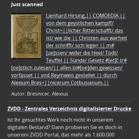
Just scanned
Lienhard Hirsing.|| COMOEDIA ||
von dem geystlichen kampff/
Christ=||licher Ritterschafft/ das
ist/ wie die || Christen aus warheit
der schrifft/ sich legen || m#
[ue]ssen/ wider die Heel/ Todt/
Teuffel || Sünde/ Gesetz #[et]c̃ tr#
[oe]stlich zulesen/|| allen bl#[oe]den gewissen/
vorfasset || vnd Reymweis gestellet || durch
Alexium Bres=||nicerum Cotbusianum.||
Autor: Bresnicer, Alexius
ZVDD - Zentrales Verzeichnis digitalisierter Drucke
Ist Ihr gesuchtes Werk noch nicht in unserem
digitalen Bestand? Dann probieren Sie es doch in
unserem ZVDD Portal, das mehr als 1.600.000