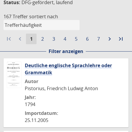
Status:
DFG-gefördert, laufend
167 Treffer
sortiert nach
first_page
navigate_before
Aktuelle
Gehe
Gehe
Gehe
Gehe
Gehe
Gehe
navigate_next
Zur
last_page
Zur
1
2
3
4
5
6
7
Seite:
zu
zu
zu
zu
zu
zu
nächste
let
Filter anzeigen
Seite
Seite
Seite
Seite
Seite
Seite
Seite
Sei
Deutliche englische Sprachlehre oder
Grammatik
Autor
Pistorius, Friedrich Ludwig Anton
Jahr:
1794
Importdatum:
25.11.2005