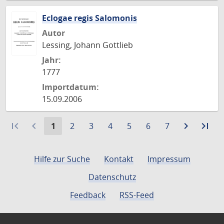
Eclogae regis Salomonis
Autor
Lessing, Johann Gottlieb
Jahr:
1777
Importdatum:
15.09.2006
first_page
navigate_before
Aktuelle
Gehe
Gehe
Gehe
Gehe
Gehe
Gehe
navigate_next
Zur
last_page
Zur
1
2
3
4
5
6
7
Seite:
zu
zu
zu
zu
zu
zu
nächste
let
Seite
Seite
Seite
Seite
Seite
Seite
Seite
Sei
Hilfe zur Suche
Kontakt
Impressum
Datenschutz
Feedback
RSS-Feed