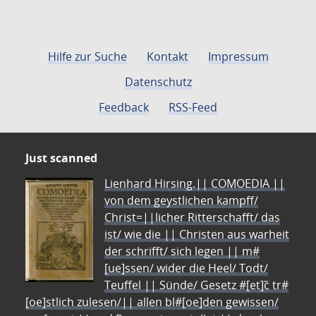
Hilfe zur Suche
Kontakt
Impressum
Datenschutz
Feedback
RSS-Feed
Just scanned
Lienhard Hirsing.|| COMOEDIA ||
von dem geystlichen kampff/
Christ=||licher Ritterschafft/ das
ist/ wie die || Christen aus warheit
der schrifft/ sich legen || m#
[ue]ssen/ wider die Heel/ Todt/
Teuffel || Sünde/ Gesetz #[et]c̃ tr#
[oe]stlich zulesen/|| allen bl#[oe]den gewissen/