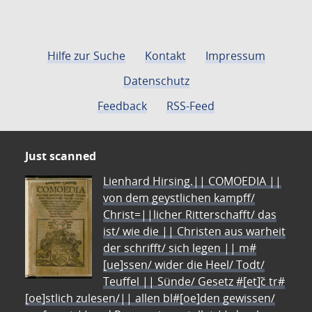
Hilfe zur Suche
Kontakt
Impressum
Datenschutz
Feedback
RSS-Feed
Just scanned
Lienhard Hirsing.|| COMOEDIA ||
von dem geystlichen kampff/
Christ=||licher Ritterschafft/ das
ist/ wie die || Christen aus warheit
der schrifft/ sich legen || m#
[ue]ssen/ wider die Heel/ Todt/
Teuffel || Sünde/ Gesetz #[et]c̃ tr#
[oe]stlich zulesen/|| allen bl#[oe]den gewissen/