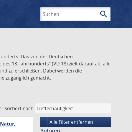
search
Suchen
rhunderts. Das von der Deutschen
s 18. Jahrhunderts” (VD 18) zielt darauf ab, alle
und zu erschließen. Dabei werden die
ine zugänglich gemacht.
er
sortiert nach
remove
Alle Filter entfernen
 Natur,
Autoren