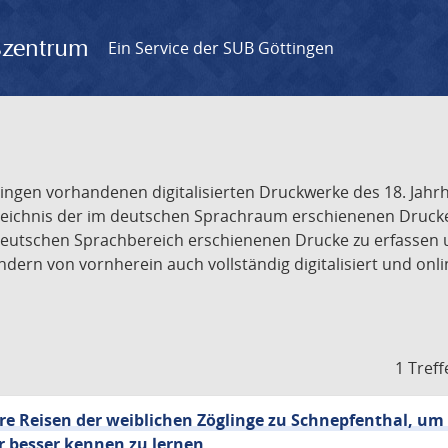
gszentrum
Ein Service der SUB Göttingen
tingen vorhandenen digitalisierten Druckwerke des 18. Jah
ichnis der im deutschen Sprachraum erschienenen Drucke de
deutschen Sprachbereich erschienenen Drucke zu erfassen 
dern von vornherein auch vollständig digitalisiert und onl
1 Treff
 Reisen der weiblichen Zöglinge zu Schnepfenthal, um
 besser kennen zu lernen