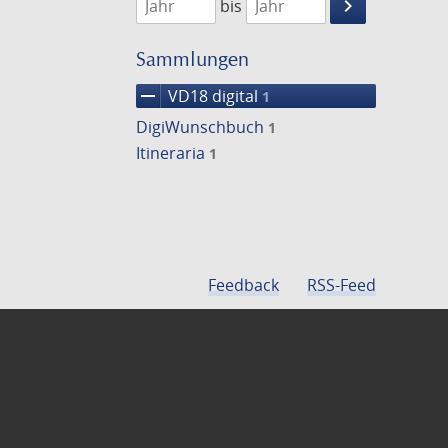
keyboard_arrow_right
bis
Suche
einschränke
Sammlungen
remove
VD18 digital
1
DigiWunschbuch
1
Itineraria
1
Feedback
RSS-Feed