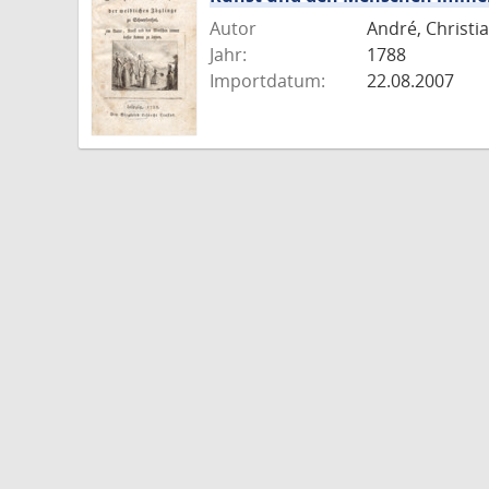
Autor
André, Christia
Jahr:
1788
Importdatum:
22.08.2007