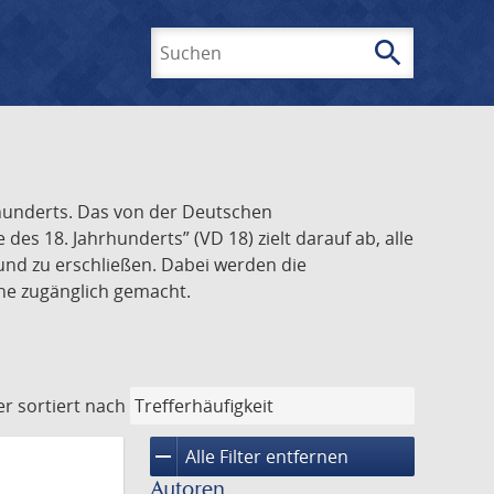
search
Suchen
rhunderts. Das von der Deutschen
s 18. Jahrhunderts” (VD 18) zielt darauf ab, alle
und zu erschließen. Dabei werden die
ine zugänglich gemacht.
er
sortiert nach
remove
Alle Filter entfernen
Autoren