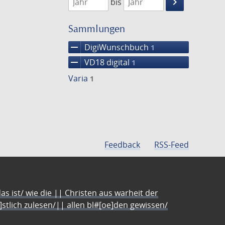
keyboard_arrow_right
bis
Suche
einschränke
Sammlungen
remove
DigiWunschbuch
1
remove
VD18 digital
1
Varia
1
Feedback
RSS-Feed
s ist/ wie die || Christen aus warheit der
e]stlich zulesen/|| allen bl#[oe]den gewissen/