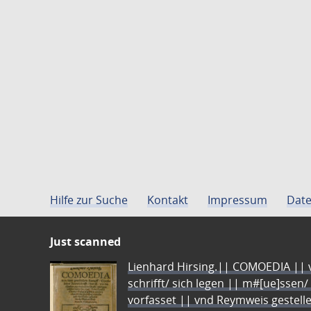
Hilfe zur Suche
Kontakt
Impressum
Date
Just scanned
Lienhard Hirsing.|| COMOEDIA || vo
schrifft/ sich legen || m#[ue]ssen/
vorfasset || vnd Reymweis gestel