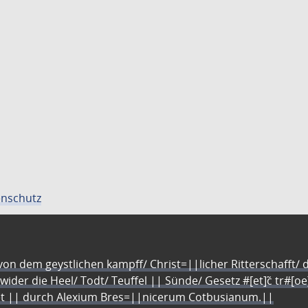
nschutz
n dem geystlichen kampff/ Christ=||licher Ritterschafft/ da
 wider die Heel/ Todt/ Teuffel || Sünde/ Gesetz #[et]c̃ tr#[o
let || durch Alexium Bres=||nicerum Cotbusianum.||