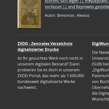
schrifft/ sich legen || m#[ue]ssen/
vorfasset || vnd Reymweis gestel
Autor: Bresnicer, Alexius
ZVDD - Zentrales Verzeichnis
DigiWun
digitalisierter Drucke
Die Nied
Ist Ihr gesuchtes Werk noch nicht in
Universit
unserem digitalen Bestand? Dann
(SUB) bie
probieren Sie es doch in unserem
„DigiWun
ZVDD Portal, das mehr als 1.600.000
Patenscha
bundesweit digitalisierte Werke
von Büch
nachweist.
Übernehm
die Digit
Wunschb