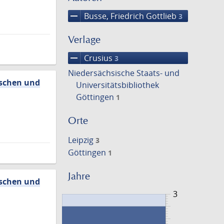
remove
Busse, Friedrich Gottlieb
3
Verlage
remove
Crusius
3
Niedersächsische Staats- und
oschen und
Universitätsbibliothek
Göttingen
1
Orte
Leipzig
3
Göttingen
1
Jahre
oschen und
3