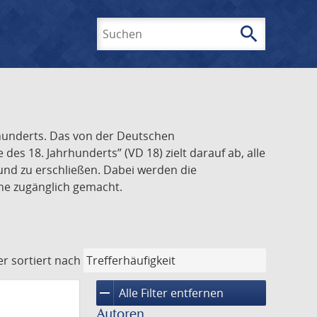
search
Suchen
rhunderts. Das von der Deutschen
s 18. Jahrhunderts” (VD 18) zielt darauf ab, alle
und zu erschließen. Dabei werden die
ine zugänglich gemacht.
er
sortiert nach
remove
Alle Filter entfernen
Autoren