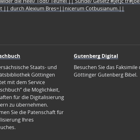
 wider die Heel/ Todt/ Teuffel || Sünde/ Gesetz #[et]c̃ tr#[o
let || durch Alexium Bres=||nicerum Cotbusianum.||
schbuch
Gutenberg Digital
ersächsische Staats- und
Besuchen Sie das Faksimile 
ätsbibliothek Göttingen
Göttinger Gutenberg Bibel.
tet mit dem Service
schbuch” die Möglichkeit,
ften für die Digitalisierung
ern zu übernehmen.
en Sie die Patenschaft für
alisierung Ihres
uches.