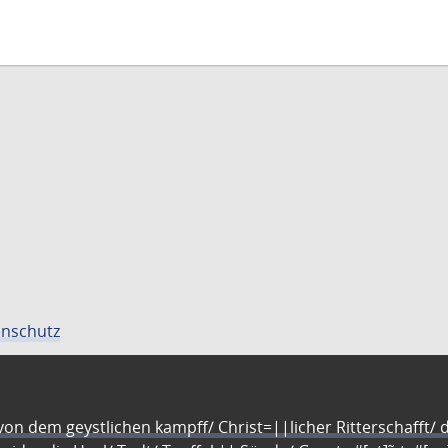
nschutz
n dem geystlichen kampff/ Christ=||licher Ritterschafft/ da