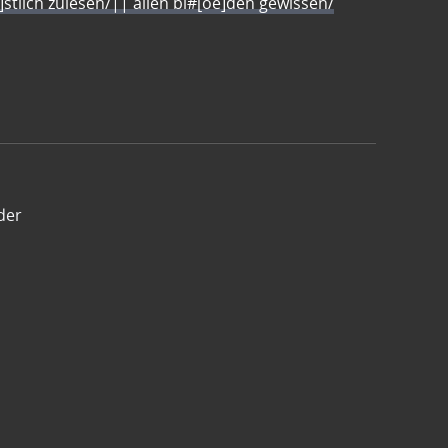
e]stlich zulesen/|| allen bl#[oe]den gewissen/
der