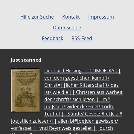
Hilfe zur Suche
Kontakt
Impressum
Datenschutz
Feedback
RSS-Feed
Just scanned
Lienhard Hirsing.|| COMOEDIA ||
von dem geystlichen kampff/
Christ=||licher Ritterschafft/ das
ist/ wie die || Christen aus warheit
der schrifft/ sich legen || m#
[ue]ssen/ wider die Heel/ Todt/
Teuffel || Sünde/ Gesetz #[et]c̃ tr#
[oe]stlich zulesen/|| allen bl#[oe]den gewissen/
vorfasset || vnd Reymweis gestellet || durch