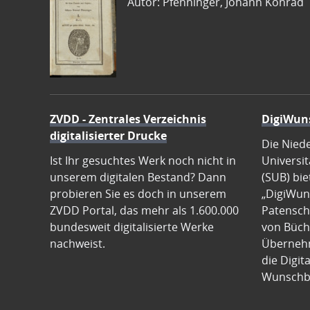
Autor: Pfenninger, Johann Konrad
ZVDD - Zentrales Verzeichnis
DigiWun
digitalisierter Drucke
Die Nied
Ist Ihr gesuchtes Werk noch nicht in
Universit
unserem digitalen Bestand? Dann
(SUB) bie
probieren Sie es doch in unserem
„DigiWun
ZVDD Portal, das mehr als 1.600.000
Patenscha
bundesweit digitalisierte Werke
von Büch
nachweist.
Übernehm
die Digit
Wunschb