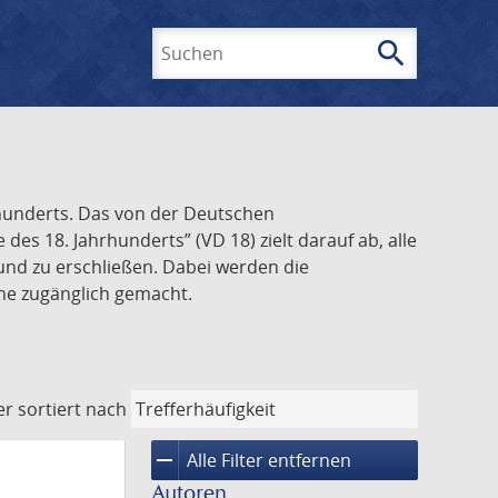
search
Suchen
rhunderts. Das von der Deutschen
s 18. Jahrhunderts” (VD 18) zielt darauf ab, alle
und zu erschließen. Dabei werden die
ine zugänglich gemacht.
er
sortiert nach
remove
Alle Filter entfernen
Autoren