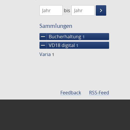
1782
1783
keyboard_arrow_right
bis
Suche
einschränke
Sammlungen
remove
Bucherhaltung
1
remove
VD18 digital
1
Varia
1
Feedback
RSS-Feed