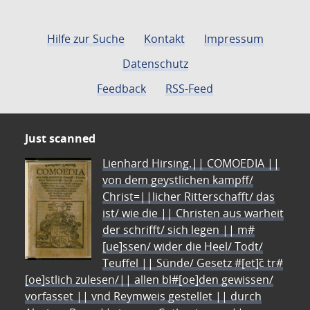
Hilfe zur Suche
Kontakt
Impressum
Datenschutz
Feedback
RSS-Feed
Just scanned
Lienhard Hirsing.|| COMOEDIA ||
von dem geystlichen kampff/
Christ=||licher Ritterschafft/ das
ist/ wie die || Christen aus warheit
der schrifft/ sich legen || m#
[ue]ssen/ wider die Heel/ Todt/
Teuffel || Sünde/ Gesetz #[et]c̃ tr#
[oe]stlich zulesen/|| allen bl#[oe]den gewissen/
vorfasset || vnd Reymweis gestellet || durch