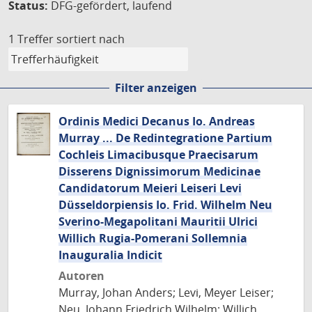
Status:
DFG-gefördert, laufend
1 Treffer
sortiert nach
Filter anzeigen
Ordinis Medici Decanus Io. Andreas
Murray ... De Redintegratione Partium
Cochleis Limacibusque Praecisarum
Disserens Dignissimorum Medicinae
Candidatorum Meieri Leiseri Levi
Düsseldorpiensis Io. Frid. Wilhelm Neu
Sverino-Megapolitani Mauritii Ulrici
Willich Rugia-Pomerani Sollemnia
Inauguralia Indicit
Autoren
Murray, Johan Anders; Levi, Meyer Leiser;
Neu, Johann Friedrich Wilhelm; Willich,