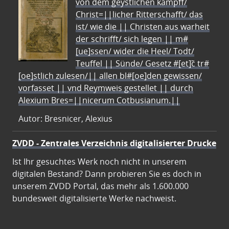
von dem geystlichen kampff/
Christ=||licher Ritterschafft/ das
ist/ wie die || Christen aus warheit
der schrifft/ sich legen || m#
[ue]ssen/ wider die Heel/ Todt/
Teuffel || Sünde/ Gesetz #[et]c̃ tr#
[oe]stlich zulesen/|| allen bl#[oe]den gewissen/
vorfasset || vnd Reymweis gestellet || durch
Alexium Bres=||nicerum Cotbusianum.||
Autor: Bresnicer, Alexius
ZVDD - Zentrales Verzeichnis digitalisierter Drucke
Ist Ihr gesuchtes Werk noch nicht in unserem
digitalen Bestand? Dann probieren Sie es doch in
unserem ZVDD Portal, das mehr als 1.600.000
bundesweit digitalisierte Werke nachweist.