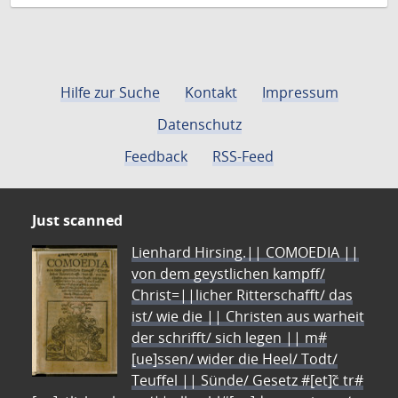
Hilfe zur Suche
Kontakt
Impressum
Datenschutz
Feedback
RSS-Feed
Just scanned
Lienhard Hirsing.|| COMOEDIA ||
von dem geystlichen kampff/
Christ=||licher Ritterschafft/ das
ist/ wie die || Christen aus warheit
der schrifft/ sich legen || m#
[ue]ssen/ wider die Heel/ Todt/
Teuffel || Sünde/ Gesetz #[et]c̃ tr#