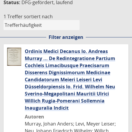
Status:
DFG-gefördert, laufend
1 Treffer
sortiert nach
Filter anzeigen
Ordinis Medici Decanus Io. Andreas
Murray ... De Redintegratione Partium
Cochleis Limacibusque Praecisarum
Disserens Dignissimorum Medicinae
Candidatorum Meieri Leiseri Levi
Düsseldorpiensis Io. Frid. Wilhelm Neu
Sverino-Megapolitani Mauritii Ulrici
Willich Rugia-Pomerani Sollemnia
Inauguralia Indicit
Autoren
Murray, Johan Anders; Levi, Meyer Leiser;
Neu, Johann Friedrich Wilhelm; Willich,