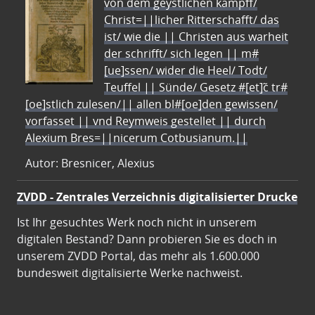
von dem geystlichen kampff/
Christ=||licher Ritterschafft/ das
ist/ wie die || Christen aus warheit
der schrifft/ sich legen || m#
[ue]ssen/ wider die Heel/ Todt/
Teuffel || Sünde/ Gesetz #[et]c̃ tr#
[oe]stlich zulesen/|| allen bl#[oe]den gewissen/
vorfasset || vnd Reymweis gestellet || durch
Alexium Bres=||nicerum Cotbusianum.||
Autor: Bresnicer, Alexius
ZVDD - Zentrales Verzeichnis digitalisierter Drucke
Ist Ihr gesuchtes Werk noch nicht in unserem
digitalen Bestand? Dann probieren Sie es doch in
unserem ZVDD Portal, das mehr als 1.600.000
bundesweit digitalisierte Werke nachweist.