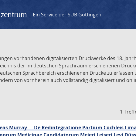
gszentrum
Ein Service der SUB Göttingen
tingen vorhandenen digitalisierten Druckwerke des 18. Jah
ichnis der im deutschen Sprachraum erschienenen Drucke de
deutschen Sprachbereich erschienenen Drucke zu erfassen 
dern von vornherein auch vollständig digitalisiert und onl
1 Treff
reas Murray ... De Redintegratione Partium Cochleis Li
morum Medicinae Candidatorum Meieri Leiseri Levi Düss