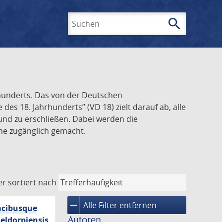
search
Suchen
rhunderts. Das von der Deutschen
s 18. Jahrhunderts” (VD 18) zielt darauf ab, alle
und zu erschließen. Dabei werden die
ine zugänglich gemacht.
er
sortiert nach
remove
Alle Filter entfernen
macibusque
Autoren
eldorpiensis