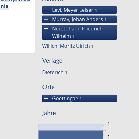
mnia
remove
Levi, Meyer Leiser
1
remove
Murray, Johan Anders
1
remove
Neu, Johann Friedrich
Wilhelm
1
Willich, Moritz Ulrich
1
Verlage
Dieterich
1
Orte
remove
Goettingae
1
Jahre
1
1