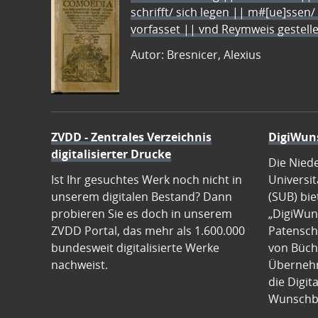
schrifft/ sich legen || m#[ue]ssen/
vorfasset || vnd Reymweis gestel
Autor: Bresnicer, Alexius
ZVDD - Zentrales Verzeichnis
DigiWun
digitalisierter Drucke
Die Nied
Ist Ihr gesuchtes Werk noch nicht in
Universit
unserem digitalen Bestand? Dann
(SUB) bie
probieren Sie es doch in unserem
„DigiWun
ZVDD Portal, das mehr als 1.600.000
Patenscha
bundesweit digitalisierte Werke
von Büch
nachweist.
Übernehm
die Digit
Wunschb