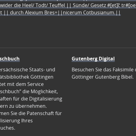
 wider die Heel/ Todt/ Teuffel || Sünde/ Gesetz #[et]c̃ tr#[o
let || durch Alexium Bres=||nicerum Cotbusianum.||
schbuch
Gutenberg Digital
ersächsische Staats- und
Besuchen Sie das Faksimile 
ätsbibliothek Göttingen
Göttinger Gutenberg Bibel.
tet mit dem Service
schbuch” die Möglichkeit,
ften für die Digitalisierung
ern zu übernehmen.
en Sie die Patenschaft für
alisierung Ihres
uches.