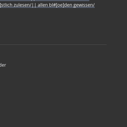
e]stlich zulesen/|| allen bl#[oe]den gewissen/
der