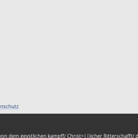
nschutz
n dem geystlichen kampff/ Christ=||licher Ritterschafft/ da