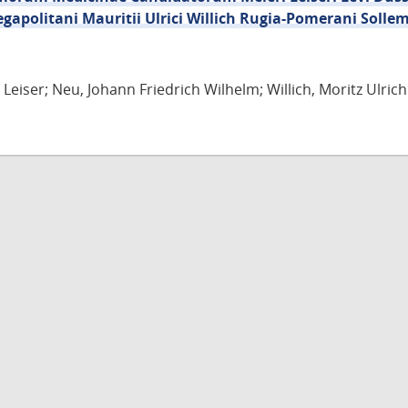
egapolitani Mauritii Ulrici Willich Rugia-Pomerani Solle
Leiser; Neu, Johann Friedrich Wilhelm; Willich, Moritz Ulrich