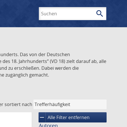
search
Suchen
rhunderts. Das von der Deutschen
s 18. Jahrhunderts” (VD 18) zielt darauf ab, alle
und zu erschließen. Dabei werden die
ine zugänglich gemacht.
er
sortiert nach
remove
Alle Filter entfernen
Autoren