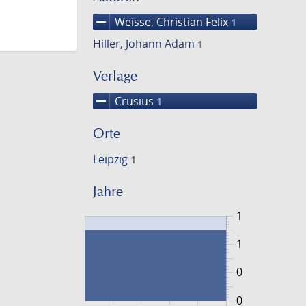
remove
Weisse, Christian Felix
1
Hiller, Johann Adam
1
Verlage
remove
Crusius
1
Orte
Leipzig
1
Jahre
1
1
0
0