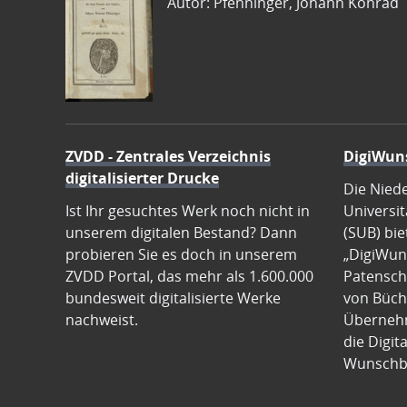
Autor: Pfenninger, Johann Konrad
ZVDD - Zentrales Verzeichnis
DigiWun
digitalisierter Drucke
Die Nied
Ist Ihr gesuchtes Werk noch nicht in
Universit
unserem digitalen Bestand? Dann
(SUB) bie
probieren Sie es doch in unserem
„DigiWun
ZVDD Portal, das mehr als 1.600.000
Patenscha
bundesweit digitalisierte Werke
von Büch
nachweist.
Übernehm
die Digit
Wunschb