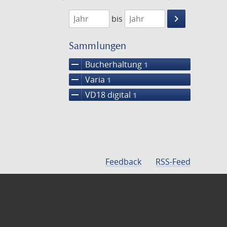
1782
1783
keyboard_arrow_right
bis
Suche
einschränke
Sammlungen
remove
Bucherhaltung
1
remove
Varia
1
remove
VD18 digital
1
Feedback
RSS-Feed