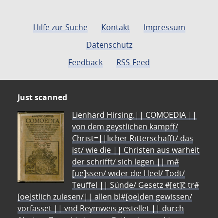
Hilfe zur Suche
Kontakt
Impressum
Datenschutz
Feedback
RSS-Feed
Just scanned
Lienhard Hirsing.|| COMOEDIA ||
von dem geystlichen kampff/
Christ=||licher Ritterschafft/ das
ist/ wie die || Christen aus warheit
der schrifft/ sich legen || m#
[ue]ssen/ wider die Heel/ Todt/
Teuffel || Sünde/ Gesetz #[et]c̃ tr#
[oe]stlich zulesen/|| allen bl#[oe]den gewissen/
vorfasset || vnd Reymweis gestellet || durch