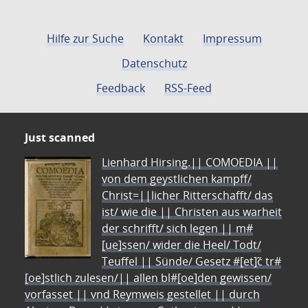
Hilfe zur Suche
Kontakt
Impressum
Datenschutz
Feedback
RSS-Feed
Just scanned
Lienhard Hirsing.|| COMOEDIA ||
von dem geystlichen kampff/
Christ=||licher Ritterschafft/ das
ist/ wie die || Christen aus warheit
der schrifft/ sich legen || m#
[ue]ssen/ wider die Heel/ Todt/
Teuffel || Sünde/ Gesetz #[et]c̃ tr#
[oe]stlich zulesen/|| allen bl#[oe]den gewissen/
vorfasset || vnd Reymweis gestellet || durch