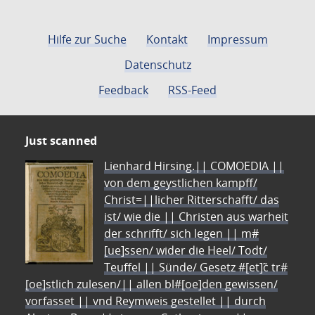
Hilfe zur Suche
Kontakt
Impressum
Datenschutz
Feedback
RSS-Feed
Just scanned
Lienhard Hirsing.|| COMOEDIA ||
von dem geystlichen kampff/
Christ=||licher Ritterschafft/ das
ist/ wie die || Christen aus warheit
der schrifft/ sich legen || m#
[ue]ssen/ wider die Heel/ Todt/
Teuffel || Sünde/ Gesetz #[et]c̃ tr#
[oe]stlich zulesen/|| allen bl#[oe]den gewissen/
vorfasset || vnd Reymweis gestellet || durch