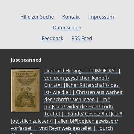
Hilfe zur Suche
Kontakt
Impressum
Datenschutz
Feedback
RSS-Feed
Just scanned
Lienhard Hirsing.|| COMOEDIA ||
von dem geystlichen kampff/
Christ=||licher Ritterschafft/ das
ist/ wie die || Christen aus warheit
der schrifft/ sich legen || m#
[ue]ssen/ wider die Heel/ Todt/
Teuffel || Sünde/ Gesetz #[et]c̃ tr#
[oe]stlich zulesen/|| allen bl#[oe]den gewissen/
vorfasset || vnd Reymweis gestellet || durch