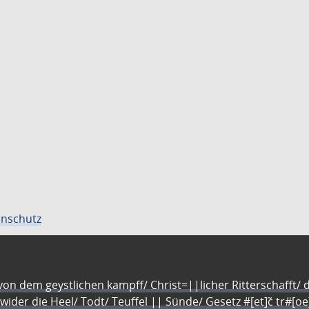
nschutz
n dem geystlichen kampff/ Christ=||licher Ritterschafft/ da
 wider die Heel/ Todt/ Teuffel || Sünde/ Gesetz #[et]c̃ tr#[o