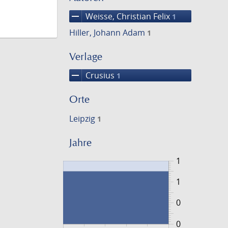
remove
Weisse, Christian Felix
1
Hiller, Johann Adam
1
Verlage
remove
Crusius
1
Orte
Leipzig
1
Jahre
1
1
0
0