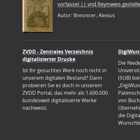
vorfasset || vnd Reymweis gestel
Autor: Bresnicer, Alexius
ZVDD - Zentrales Verzeichnis
DigiWun
digitalisierter Drucke
Die Nied
Ist Ihr gesuchtes Werk noch nicht in
Universit
unserem digitalen Bestand? Dann
(SUB) bie
probieren Sie es doch in unserem
„DigiWun
ZVDD Portal, das mehr als 1.600.000
Patenscha
bundesweit digitalisierte Werke
von Büch
nachweist.
Übernehm
die Digit
Wunschb