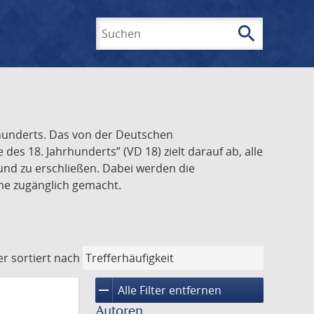
search
Suchen
rhunderts. Das von der Deutschen
s 18. Jahrhunderts” (VD 18) zielt darauf ab, alle
und zu erschließen. Dabei werden die
ine zugänglich gemacht.
er
sortiert nach
remove
Alle Filter entfernen
Autoren