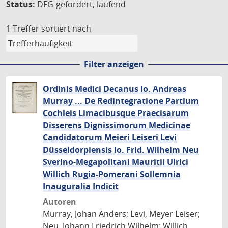
Status:
DFG-gefördert, laufend
1 Treffer
sortiert nach
Filter anzeigen
Ordinis Medici Decanus Io. Andreas
Murray ... De Redintegratione Partium
Cochleis Limacibusque Praecisarum
Disserens Dignissimorum Medicinae
Candidatorum Meieri Leiseri Levi
Düsseldorpiensis Io. Frid. Wilhelm Neu
Sverino-Megapolitani Mauritii Ulrici
Willich Rugia-Pomerani Sollemnia
Inauguralia Indicit
Autoren
Murray, Johan Anders; Levi, Meyer Leiser;
Neu, Johann Friedrich Wilhelm; Willich,