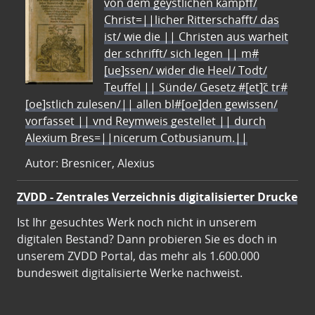
von dem geystlichen kampff/
Christ=||licher Ritterschafft/ das
ist/ wie die || Christen aus warheit
der schrifft/ sich legen || m#
[ue]ssen/ wider die Heel/ Todt/
Teuffel || Sünde/ Gesetz #[et]c̃ tr#
[oe]stlich zulesen/|| allen bl#[oe]den gewissen/
vorfasset || vnd Reymweis gestellet || durch
Alexium Bres=||nicerum Cotbusianum.||
Autor: Bresnicer, Alexius
ZVDD - Zentrales Verzeichnis digitalisierter Drucke
Ist Ihr gesuchtes Werk noch nicht in unserem
digitalen Bestand? Dann probieren Sie es doch in
unserem ZVDD Portal, das mehr als 1.600.000
bundesweit digitalisierte Werke nachweist.