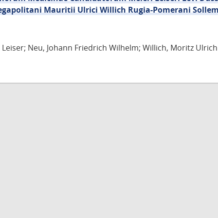
egapolitani Mauritii Ulrici Willich Rugia-Pomerani Solle
Leiser; Neu, Johann Friedrich Wilhelm; Willich, Moritz Ulrich