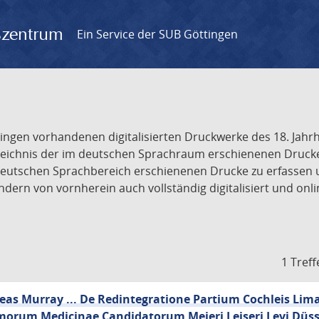
gszentrum
Ein Service der SUB Göttingen
tingen vorhandenen digitalisierten Druckwerke des 18. Jah
ichnis der im deutschen Sprachraum erschienenen Drucke de
deutschen Sprachbereich erschienenen Drucke zu erfassen 
dern von vornherein auch vollständig digitalisiert und onl
1 Treff
reas Murray ... De Redintegratione Partium Cochleis Li
morum Medicinae Candidatorum Meieri Leiseri Levi Düss