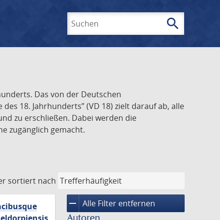
search
Suchen
rhunderts. Das von der Deutschen
s 18. Jahrhunderts” (VD 18) zielt darauf ab, alle
und zu erschließen. Dabei werden die
ine zugänglich gemacht.
er
sortiert nach
remove
Alle Filter entfernen
macibusque
Autoren
eldorpiensis