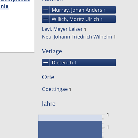
mnia
remove
Murray, Johan Anders
1
remove
Willich, Moritz Ulrich
1
Levi, Meyer Leiser
1
Neu, Johann Friedrich Wilhelm
1
Verlage
remove
Dieterich
1
Orte
Goettingae
1
Jahre
1
1