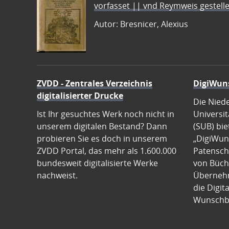
vorfasset || vnd Reymweis gestel
Autor: Bresnicer, Alexius
ZVDD - Zentrales Verzeichnis
DigiWun
digitalisierter Drucke
Die Nied
Ist Ihr gesuchtes Werk noch nicht in
Universit
unserem digitalen Bestand? Dann
(SUB) bie
probieren Sie es doch in unserem
„DigiWun
ZVDD Portal, das mehr als 1.600.000
Patenscha
bundesweit digitalisierte Werke
von Büch
nachweist.
Übernehm
die Digit
Wunschb