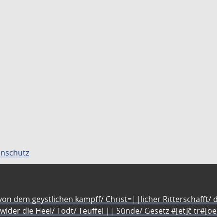
nschutz
n dem geystlichen kampff/ Christ=||licher Ritterschafft/ da
 wider die Heel/ Todt/ Teuffel || Sünde/ Gesetz #[et]c̃ tr#[o