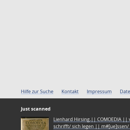
Hilfe zur Suche
Kontakt
Impressum
Date
Just scanned
Lienhard Hirsing.|| COMOEDIA || vo
schrifft/ sich legen || m#[ue]ssen/