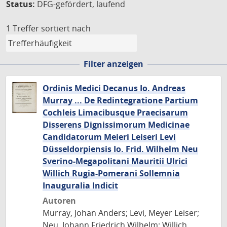
Status:
DFG-gefördert, laufend
1 Treffer
sortiert nach
Filter anzeigen
Ordinis Medici Decanus Io. Andreas
Murray ... De Redintegratione Partium
Cochleis Limacibusque Praecisarum
Disserens Dignissimorum Medicinae
Candidatorum Meieri Leiseri Levi
Düsseldorpiensis Io. Frid. Wilhelm Neu
Sverino-Megapolitani Mauritii Ulrici
Willich Rugia-Pomerani Sollemnia
Inauguralia Indicit
Autoren
Murray, Johan Anders; Levi, Meyer Leiser;
Neu, Johann Friedrich Wilhelm; Willich,