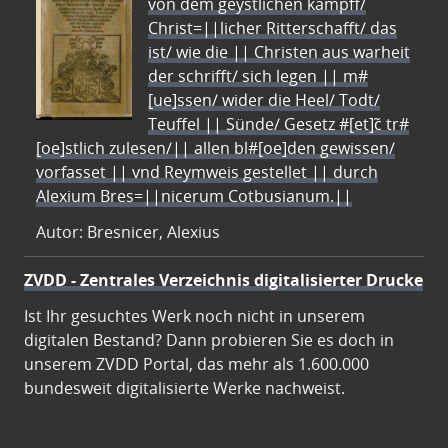
von dem geystlichen kampff/
Christ=||licher Ritterschafft/ das
ist/ wie die || Christen aus warheit
der schrifft/ sich legen || m#
[ue]ssen/ wider die Heel/ Todt/
Teuffel || Sünde/ Gesetz #[et]c̃ tr#
[oe]stlich zulesen/|| allen bl#[oe]den gewissen/
vorfasset || vnd Reymweis gestellet || durch
Alexium Bres=||nicerum Cotbusianum.||
Autor: Bresnicer, Alexius
ZVDD - Zentrales Verzeichnis digitalisierter Drucke
Ist Ihr gesuchtes Werk noch nicht in unserem
digitalen Bestand? Dann probieren Sie es doch in
unserem ZVDD Portal, das mehr als 1.600.000
bundesweit digitalisierte Werke nachweist.