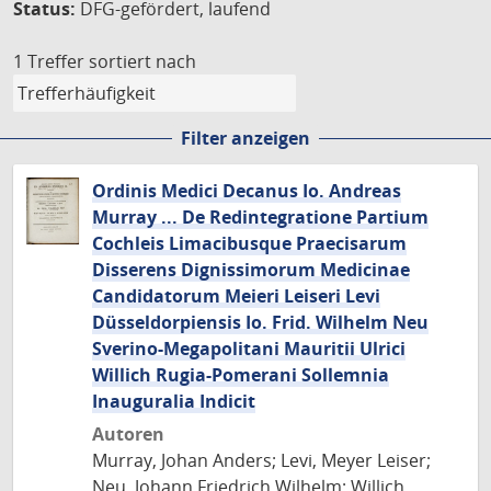
Status:
DFG-gefördert, laufend
1 Treffer
sortiert nach
Filter anzeigen
Ordinis Medici Decanus Io. Andreas
Murray ... De Redintegratione Partium
Cochleis Limacibusque Praecisarum
Disserens Dignissimorum Medicinae
Candidatorum Meieri Leiseri Levi
Düsseldorpiensis Io. Frid. Wilhelm Neu
Sverino-Megapolitani Mauritii Ulrici
Willich Rugia-Pomerani Sollemnia
Inauguralia Indicit
Autoren
Murray, Johan Anders; Levi, Meyer Leiser;
Neu, Johann Friedrich Wilhelm; Willich,