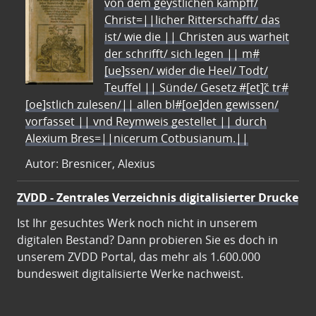
von dem geystlichen kampff/
Christ=||licher Ritterschafft/ das
ist/ wie die || Christen aus warheit
der schrifft/ sich legen || m#
[ue]ssen/ wider die Heel/ Todt/
Teuffel || Sünde/ Gesetz #[et]c̃ tr#
[oe]stlich zulesen/|| allen bl#[oe]den gewissen/
vorfasset || vnd Reymweis gestellet || durch
Alexium Bres=||nicerum Cotbusianum.||
Autor: Bresnicer, Alexius
ZVDD - Zentrales Verzeichnis digitalisierter Drucke
Ist Ihr gesuchtes Werk noch nicht in unserem
digitalen Bestand? Dann probieren Sie es doch in
unserem ZVDD Portal, das mehr als 1.600.000
bundesweit digitalisierte Werke nachweist.