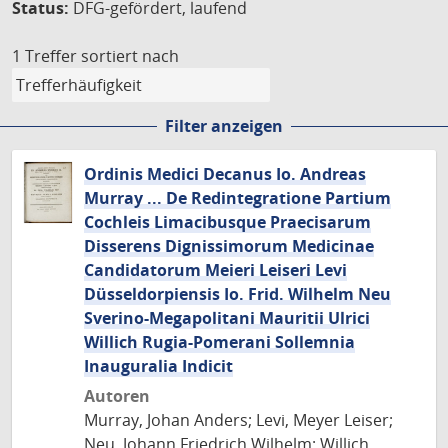
Status:
DFG-gefördert, laufend
1 Treffer
sortiert nach
Filter anzeigen
Ordinis Medici Decanus Io. Andreas
Murray ... De Redintegratione Partium
Cochleis Limacibusque Praecisarum
Disserens Dignissimorum Medicinae
Candidatorum Meieri Leiseri Levi
Düsseldorpiensis Io. Frid. Wilhelm Neu
Sverino-Megapolitani Mauritii Ulrici
Willich Rugia-Pomerani Sollemnia
Inauguralia Indicit
Autoren
Murray, Johan Anders; Levi, Meyer Leiser;
Neu, Johann Friedrich Wilhelm; Willich,